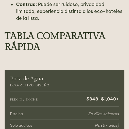
Contras:
Puede ser ruidoso, privacidad
limitada, experiencia distinta a los eco-hoteles
de la lista.
TABLA COMPARATIVA
RÁPIDA
Boca de Agua
ECO-RETIRO DISEÑO
$348–$1,040+
PRECIO / NOCHE
Piscina
En villas selectas
Solo adultos
No (5+ años)